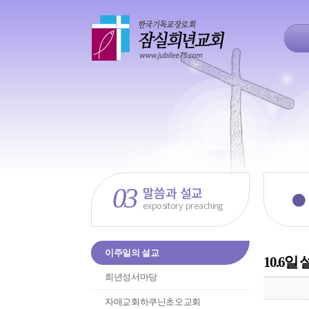
03
말씀과 설교
●
expository preaching
이주일의 설교
10.6일
희년성서마당
자매교회하쿠닌초오교회