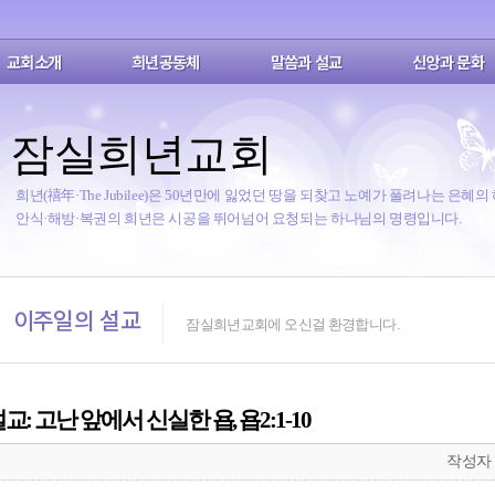
교회소개
희년공동체
말씀과 설교
신앙과 문화
잠실희년교회
희년(禧年·The Jubilee)은 50년만에 잃었던 땅을 되찾고 노예가 풀려나는 은혜의
안식·해방·복권의 희년은 시공을 뛰어넘어 요청되는 하나님의 명령입니다.
이주일의 설교
잠실희년교회에 오신걸 환경합니다.
 설교: 고난 앞에서 신실한 욥, 욥2:1-10
작성자 : 