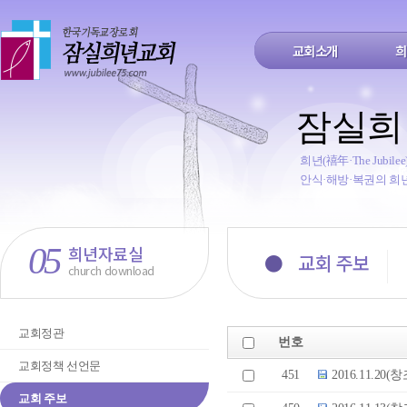
교회소개
희
잠실희
희년(禧年·The Jub
안식·해방·복권의 희
05
희년자료실
●
교회 주보
church download
교회정관
번호
교회정책 선언문
451
2016.11.2
교회 주보