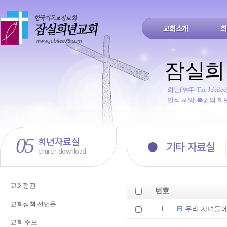
교회소개
희
잠실희
희년(禧年·The Jub
안식·해방·복권의 희
05
희년자료실
●
기타 자료실
church download
교회정관
번호
교회정책 선언문
1
우리 자녀들에
교회 주보