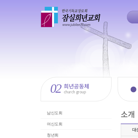
02
희년공동체
●
church group
소개
남신도회
여신도회
대
청년회