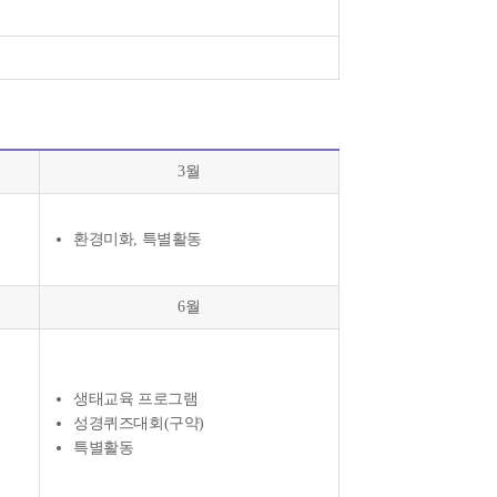
3월
환경미화, 특별활동
6월
생태교육 프로그램
성경퀴즈대회(구약)
특별활동