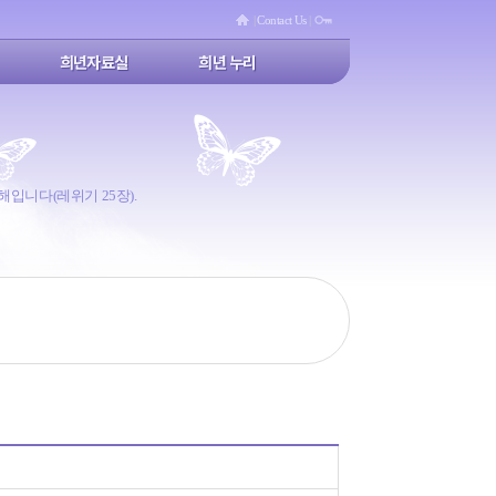
|
Contact Us
|
희년자료실
희년 누리
 해입니다(레위기 25장).