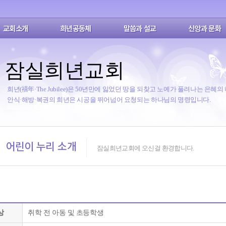
교회소개
희년공동체
말씀과 설교
신앙과 문화
잠실희년교회
희년(禧年·The Jubilee)은 50년만에 잃었던 땅을 되찾고 노예가 풀려나는 은혜의
안식·해방·복권의 희년은 시공을 뛰어넘어 요청되는 하나님의 명령입니다.
어린이 누리 소개
잠실희년교회에 오신걸 환경합니다.
상
취학 전 아동 및 초등학생