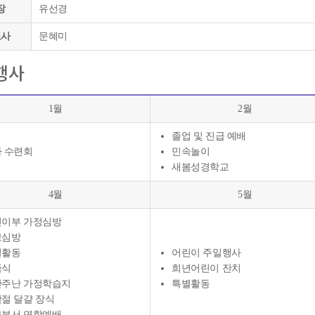
장
유선경
도사
문혜미
행사
1월
2월
졸업 및 진급 예배
 수련회
민속놀이
새봄성경학교
4월
5월
이부 가정심방
교심방
별활동
어린이 주일행사
족식
희년어린이 잔치
난주난 가정학습지
특별활동
절 달걀 장식
부서 연합예배