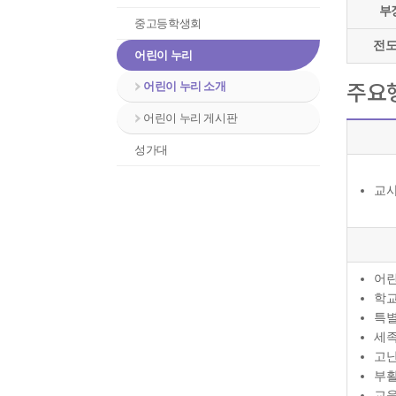
부
중고등학생회
전
어린이 누리
주요
어린이 누리 소개
어린이 누리 게시판
성가대
교사
어린
학
특
세
고
부활
교육