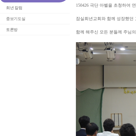
150426 극단 아벨을 초청하여 
희년 칼럼
중보기도실
잠실희년교회와 함께 성장했던 
토론방
함께 해주신 모든 분들께 주님의