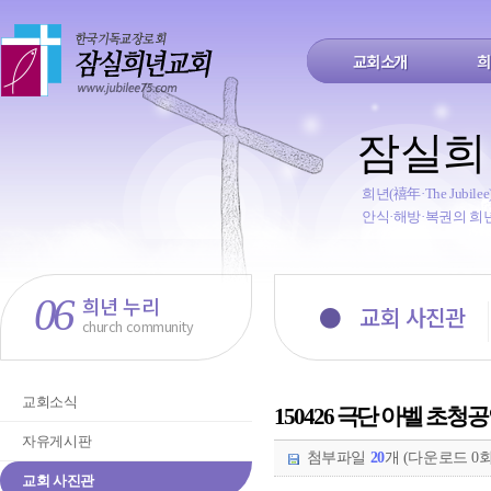
교회소개
희
잠실희
희년(禧年·The Jub
안식·해방·복권의 희
06
희년 누리
●
교회 사진관
church community
교회소식
150426 극단 아벨 초청공
자유게시판
첨부파일
20
개 (다운로드 0회
교회 사진관